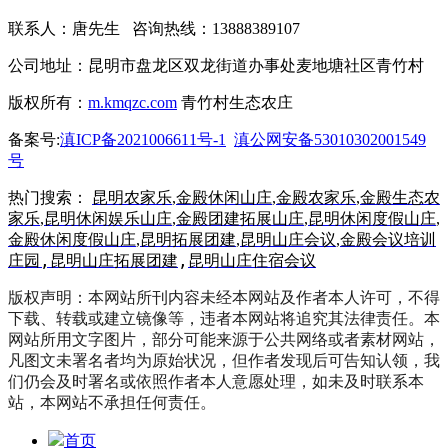
联系人：唐先生 咨询热线：13888389107
公司地址：昆明市盘龙区双龙街道办事处麦地塘社区青竹村
版权所有：
m.kmqzc.com
青竹村生态农庄
备案号:
滇ICP备2021006611号-1
滇公网安备53010302001549
号
热门搜索：
昆明农家乐
,
金殿休闲山庄
,
金殿农家乐
,
金殿生态农
家乐
,
昆明休闲娱乐山庄
,
金殿团建拓展山庄
,
昆明休闲度假山庄
,
金殿休闲度假山庄
,
昆明拓展团建
,
昆明山庄会议
,
金殿会议培训
,
昆明山庄拓展团建
,
昆明山庄住宿会议
庄园
版权声明：本网站所刊内容未经本网站及作者本人许可，不得
下载、转载或建立镜像等，违者本网站将追究其法律责任。本
网站所用文字图片，部分可能来源于公共网络或者素材网站，
凡图文未署名者均为原始状况，但作者发现后可告知认领，我
们仍会及时署名或依照作者本人意愿处理，如未及时联系本
站，本网站不承担任何责任。
首页