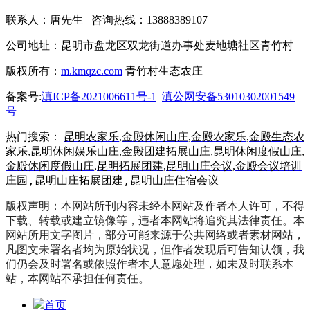
联系人：唐先生 咨询热线：13888389107
公司地址：昆明市盘龙区双龙街道办事处麦地塘社区青竹村
版权所有：
m.kmqzc.com
青竹村生态农庄
备案号:
滇ICP备2021006611号-1
滇公网安备53010302001549
号
热门搜索：
昆明农家乐
,
金殿休闲山庄
,
金殿农家乐
,
金殿生态农
家乐
,
昆明休闲娱乐山庄
,
金殿团建拓展山庄
,
昆明休闲度假山庄
,
金殿休闲度假山庄
,
昆明拓展团建
,
昆明山庄会议
,
金殿会议培训
,
昆明山庄拓展团建
,
昆明山庄住宿会议
庄园
版权声明：本网站所刊内容未经本网站及作者本人许可，不得
下载、转载或建立镜像等，违者本网站将追究其法律责任。本
网站所用文字图片，部分可能来源于公共网络或者素材网站，
凡图文未署名者均为原始状况，但作者发现后可告知认领，我
们仍会及时署名或依照作者本人意愿处理，如未及时联系本
站，本网站不承担任何责任。
首页