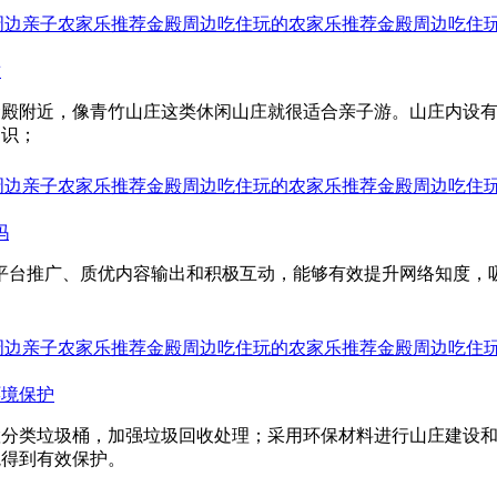
周边亲子农家乐推荐
金殿周边吃住玩的农家乐推荐
金殿周边吃住
适
金殿附近，像青竹山庄这类休闲山庄就很适合亲子游。山庄内设
知识；
周边亲子农家乐推荐
金殿周边吃住玩的农家乐推荐
金殿周边吃住
吗
平台推广、质优内容输出和积极互动，能够有效提升网络知度，
周边亲子农家乐推荐
金殿周边吃住玩的农家乐推荐
金殿周边吃住
环境保护
置分类垃圾桶，加强垃圾回收处理；采用环保材料进行山庄建设
境得到有效保护。