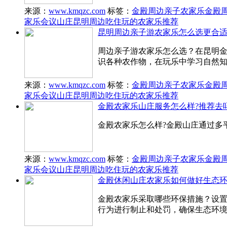
来源：
www.kmqzc.com
标签：
金殿周边亲子农家乐
金殿
家乐会议山庄
昆明周边吃住玩的农家乐推荐
昆明周边亲子游农家乐怎么选更合
周边亲子游农家乐怎么选？在昆明
识各种农作物，在玩乐中学习自然
来源：
www.kmqzc.com
标签：
金殿周边亲子农家乐
金殿
家乐会议山庄
昆明周边吃住玩的农家乐推荐
金殿农家乐山庄服务怎么样?推荐去
金殿农家乐怎么样?金殿山庄通过多
来源：
www.kmqzc.com
标签：
金殿周边亲子农家乐
金殿
家乐会议山庄
昆明周边吃住玩的农家乐推荐
金殿休闲山庄农家乐如何做好生态
金殿农家乐采取哪些环保措施？设
行为进行制止和处罚，确保生态环