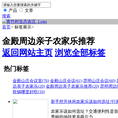
产品
文章
搜索
首页
>
标签展示
>
金殿周边亲子农家乐推荐
返回网站主页
浏览全部标签
热门标签
金殿山庄会议室
(76)
金殿山庄会议
(61)
昆明山庄会议
(60)
边亲子农家乐
(20)
金殿周边亲子农家乐推荐
(20)
昆明周边
炊锅哪里好吃
(16)
新手想开休闲农家乐该如何选址?行
农家乐该如何选址？交通便利性是
秀丽的地段更具吸引力