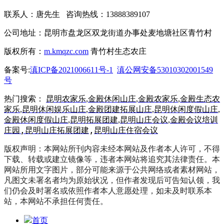
联系人：唐先生 咨询热线：13888389107
公司地址：昆明市盘龙区双龙街道办事处麦地塘社区青竹村
版权所有：
m.kmqzc.com
青竹村生态农庄
备案号:
滇ICP备2021006611号-1
滇公网安备53010302001549
号
热门搜索：
昆明农家乐
,
金殿休闲山庄
,
金殿农家乐
,
金殿生态农
家乐
,
昆明休闲娱乐山庄
,
金殿团建拓展山庄
,
昆明休闲度假山庄
,
金殿休闲度假山庄
,
昆明拓展团建
,
昆明山庄会议
,
金殿会议培训
,
昆明山庄拓展团建
,
昆明山庄住宿会议
庄园
版权声明：本网站所刊内容未经本网站及作者本人许可，不得
下载、转载或建立镜像等，违者本网站将追究其法律责任。本
网站所用文字图片，部分可能来源于公共网络或者素材网站，
凡图文未署名者均为原始状况，但作者发现后可告知认领，我
们仍会及时署名或依照作者本人意愿处理，如未及时联系本
站，本网站不承担任何责任。
首页