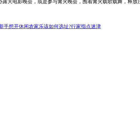
办露天电影晚会，或是参与篝火晚会，围着篝火载歌载舞，释放
新手想开休闲农家乐该如何选址?行家指点迷津