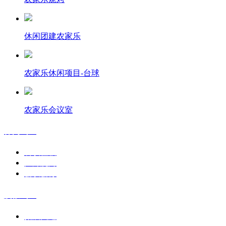
休闲团建农家乐
农家乐休闲项目-台球
农家乐会议室
休闲山庄
餐饮住宿
户外烧烤
会议会务
度假山庄
拓展团建