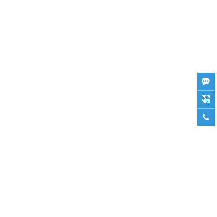


