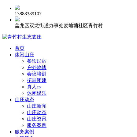
13888389107
盘龙区双龙街道办事处麦地塘社区青竹村
首页
休闲山庄
餐饮民宿
户外烧烤
会议培训
拓展团建
真人cs
休闲娱乐
山庄动态
山庄新闻
山庄动态
山庄资讯
服务案例
服务案例