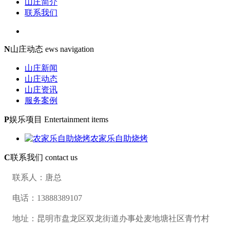
山庄简介
联系我们
N
山庄动态
ews navigation
山庄新闻
山庄动态
山庄资讯
服务案例
P
娱乐项目
Entertainment items
农家乐自助烧烤
C
联系我们
contact us
联系人：唐总
电话：13888389107
地址：昆明市盘龙区双龙街道办事处麦地塘社区青竹村