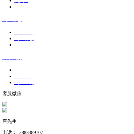
真人cs
休闲娱乐
山庄动态
山庄新闻
山庄动态
山庄资讯
关于我们
山庄简介
联系我们
山庄环境
客服微信
唐先生
电话：13888389107