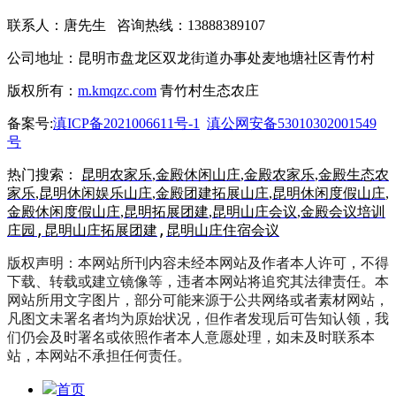
联系人：唐先生 咨询热线：13888389107
公司地址：昆明市盘龙区双龙街道办事处麦地塘社区青竹村
版权所有：
m.kmqzc.com
青竹村生态农庄
备案号:
滇ICP备2021006611号-1
滇公网安备53010302001549
号
热门搜索：
昆明农家乐
,
金殿休闲山庄
,
金殿农家乐
,
金殿生态农
家乐
,
昆明休闲娱乐山庄
,
金殿团建拓展山庄
,
昆明休闲度假山庄
,
金殿休闲度假山庄
,
昆明拓展团建
,
昆明山庄会议
,
金殿会议培训
,
昆明山庄拓展团建
,
昆明山庄住宿会议
庄园
版权声明：本网站所刊内容未经本网站及作者本人许可，不得
下载、转载或建立镜像等，违者本网站将追究其法律责任。本
网站所用文字图片，部分可能来源于公共网络或者素材网站，
凡图文未署名者均为原始状况，但作者发现后可告知认领，我
们仍会及时署名或依照作者本人意愿处理，如未及时联系本
站，本网站不承担任何责任。
首页