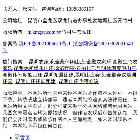
联系人：唐先生 咨询热线：13888389107
公司地址：昆明市盘龙区双龙街道办事处麦地塘社区青竹村
版权所有：
m.kmqzc.com
青竹村生态农庄
备案号:
滇ICP备2021006611号-1
滇公网安备53010302001549
号
热门搜索：
昆明农家乐
,
金殿休闲山庄
,
金殿农家乐
,
金殿生态农
家乐
,
昆明休闲娱乐山庄
,
金殿团建拓展山庄
,
昆明休闲度假山庄
,
金殿休闲度假山庄
,
昆明拓展团建
,
昆明山庄会议
,
金殿会议培训
,
昆明山庄拓展团建
,
昆明山庄住宿会议
庄园
版权声明：本网站所刊内容未经本网站及作者本人许可，不得
下载、转载或建立镜像等，违者本网站将追究其法律责任。本
网站所用文字图片，部分可能来源于公共网络或者素材网站，
凡图文未署名者均为原始状况，但作者发现后可告知认领，我
们仍会及时署名或依照作者本人意愿处理，如未及时联系本
站，本网站不承担任何责任。
首页