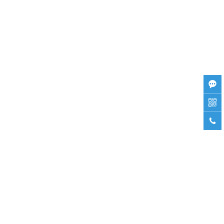


