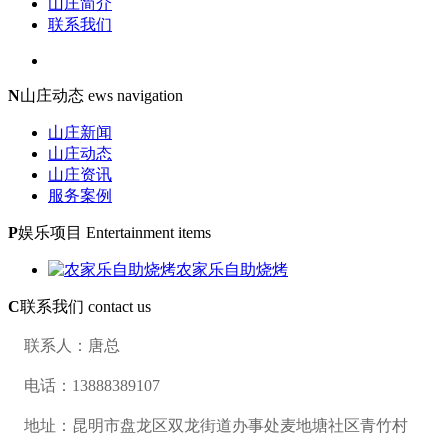
山庄简介
联系我们
N
山庄动态
ews navigation
山庄新闻
山庄动态
山庄资讯
服务案例
P
娱乐项目
Entertainment items
农家乐自助烧烤
C
联系我们
contact us
联系人：唐总
电话：13888389107
地址：昆明市盘龙区双龙街道办事处麦地塘社区青竹村