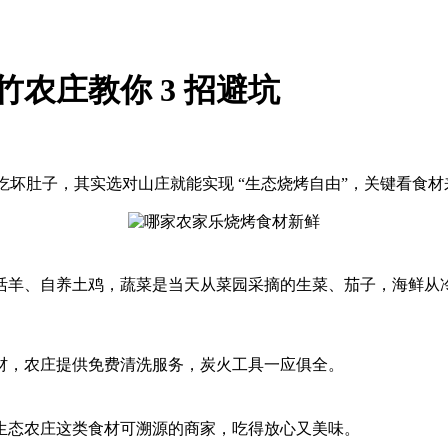
农庄教你 3 招避坑​
吃坏肚子，其实选对山庄就能实现 “生态烧烤自由”，关键看食
活羊、自养土鸡，蔬菜是当天从菜园采摘的生菜、茄子，海鲜从
材，农庄提供免费清洗服务，炭火工具一应俱全。
生态农庄这类食材可溯源的商家，吃得放心又美味。