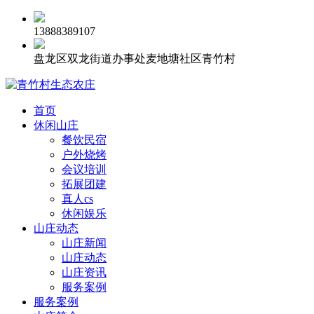
13888389107
盘龙区双龙街道办事处麦地塘社区青竹村
首页
休闲山庄
餐饮民宿
户外烧烤
会议培训
拓展团建
真人cs
休闲娱乐
山庄动态
山庄新闻
山庄动态
山庄资讯
服务案例
服务案例