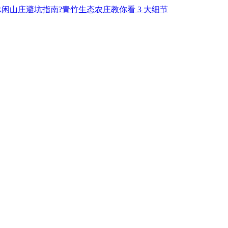
闲山庄避坑指南?青竹生态农庄教你看 3 大细节