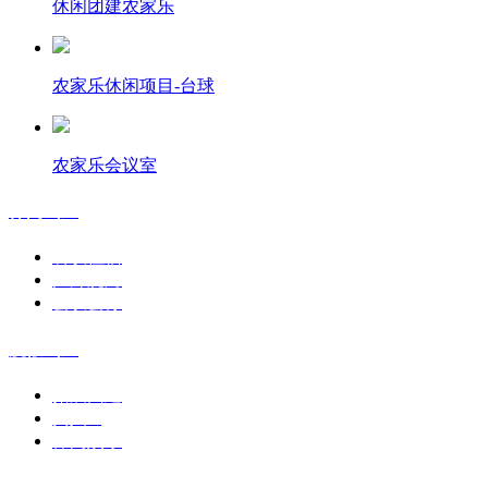
休闲团建农家乐
农家乐休闲项目-台球
农家乐会议室
休闲山庄
餐饮住宿
户外烧烤
会议会务
度假山庄
拓展团建
真人cs
休闲娱乐
山庄动态