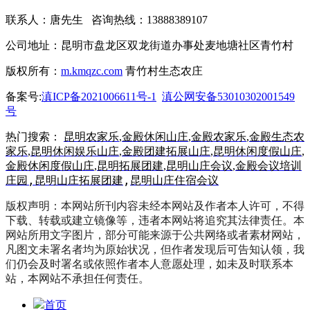
联系人：唐先生 咨询热线：13888389107
公司地址：昆明市盘龙区双龙街道办事处麦地塘社区青竹村
版权所有：
m.kmqzc.com
青竹村生态农庄
备案号:
滇ICP备2021006611号-1
滇公网安备53010302001549
号
热门搜索：
昆明农家乐
,
金殿休闲山庄
,
金殿农家乐
,
金殿生态农
家乐
,
昆明休闲娱乐山庄
,
金殿团建拓展山庄
,
昆明休闲度假山庄
,
金殿休闲度假山庄
,
昆明拓展团建
,
昆明山庄会议
,
金殿会议培训
,
昆明山庄拓展团建
,
昆明山庄住宿会议
庄园
版权声明：本网站所刊内容未经本网站及作者本人许可，不得
下载、转载或建立镜像等，违者本网站将追究其法律责任。本
网站所用文字图片，部分可能来源于公共网络或者素材网站，
凡图文未署名者均为原始状况，但作者发现后可告知认领，我
们仍会及时署名或依照作者本人意愿处理，如未及时联系本
站，本网站不承担任何责任。
首页