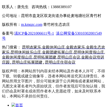
联系人：唐先生 咨询热线：13888389107
公司地址：昆明市盘龙区双龙街道办事处麦地塘社区青竹村
版权所有：
m.kmqzc.com
青竹村生态农庄
备案号:
滇ICP备2021006611号-1
滇公网安备53010302001549
号
热门搜索：
昆明农家乐
,
金殿休闲山庄
,
金殿农家乐
,
金殿生态农
家乐
,
昆明休闲娱乐山庄
,
金殿团建拓展山庄
,
昆明休闲度假山庄
,
金殿休闲度假山庄
,
昆明拓展团建
,
昆明山庄会议
,
金殿会议培训
,
昆明山庄拓展团建
,
昆明山庄住宿会议
庄园
版权声明：本网站所刊内容未经本网站及作者本人许可，不得
下载、转载或建立镜像等，违者本网站将追究其法律责任。本
网站所用文字图片，部分可能来源于公共网络或者素材网站，
凡图文未署名者均为原始状况，但作者发现后可告知认领，我
们仍会及时署名或依照作者本人意愿处理，如未及时联系本
站，本网站不承担任何责任。
首页