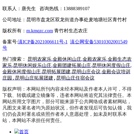
联系人：唐先生 咨询热线：13888389107
公司地址：昆明市盘龙区双龙街道办事处麦地塘社区青竹村
版权所有：
m.kmqzc.com
青竹村生态农庄
备案号:
滇ICP备2021006611号-1
滇公网安备53010302001549
号
热门搜索：
昆明农家乐
,
金殿休闲山庄
,
金殿农家乐
,
金殿生态农
家乐
,
昆明休闲娱乐山庄
,
金殿团建拓展山庄
,
昆明休闲度假山庄
,
金殿休闲度假山庄
,
昆明拓展团建
,
昆明山庄会议
,
金殿会议培训
,
昆明山庄拓展团建
,
昆明山庄住宿会议
庄园
版权声明：本网站所刊内容未经本网站及作者本人许可，不得
下载、转载或建立镜像等，违者本网站将追究其法律责任。本
网站所用文字图片，部分可能来源于公共网络或者素材网站，
凡图文未署名者均为原始状况，但作者发现后可告知认领，我
们仍会及时署名或依照作者本人意愿处理，如未及时联系本
站，本网站不承担任何责任。
首页