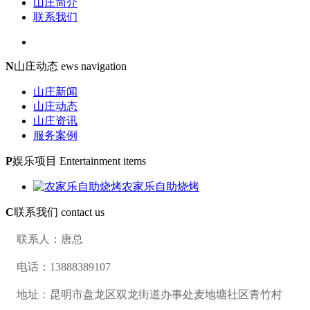
山庄简介
联系我们
N
山庄动态
ews navigation
山庄新闻
山庄动态
山庄资讯
服务案例
P
娱乐项目
Entertainment items
农家乐自助烧烤
C
联系我们
contact us
联系人：唐总
电话：13888389107
地址：昆明市盘龙区双龙街道办事处麦地塘社区青竹村