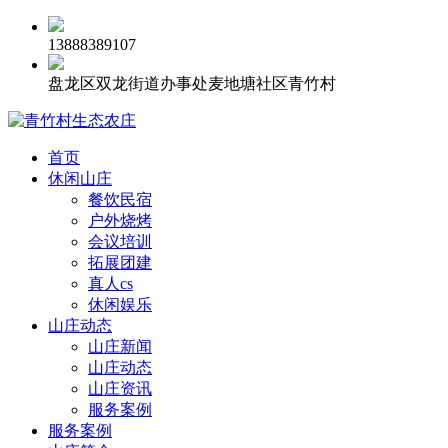
13888389107
盘龙区双龙街道办事处麦地塘社区青竹村
首页
休闲山庄
餐饮民宿
户外烧烤
会议培训
拓展团建
真人cs
休闲娱乐
山庄动态
山庄新闻
山庄动态
山庄资讯
服务案例
服务案例