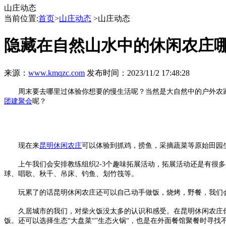
山庄动态
当前位置:
首页
>
山庄动态
>山庄动态
隐藏在自然山水中的休闲农庄
来源：
www.kmqzc.com
发布时间：2023/11/2 17:48:28
周末要去哪里过体验你想要的慢生活呢？当然是大自然中的户外农家
团建聚会
呢？
现在来
昆明休闲农庄
可以体验到抓鸡，捞鱼，采摘蔬菜等原始田园
上午我们会安排教练组织2-3个趣味拓展活动，拓展活动还是有很多
球、唱歌、秋千、吊床、钓鱼、划竹筏等。
玩累了的话昆明休闲农庄还可以自己动手做饭，烧烤，野餐，我们会
久居城市的我们，对柴火饭没太多的认识和感受。在昆明休闲农庄你
饭。还可以选择生态“大盘菜“”生态火锅“，也是在外面餐馆聚餐时寻找