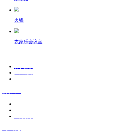
火锅
农家乐会议室
休闲山庄
餐饮住宿
户外烧烤
会议会务
度假山庄
拓展团建
真人cs
休闲娱乐
山庄动态