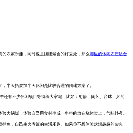
真的农家乐趣，同时也是团建聚会的好去处，那么
哪里的休闲农庄适合
了，半天拓展加半天休闲是比较合理的团建方案了。
午还有不少休闲项目等待着大家呢。比如：射箭、陶艺、台球、乒乓
验大锅饭，体验自己用食材串成一串串的放在烧烤架上，气味扑鼻。
抓鱼，自己生火煮饭的生活乐趣。如果你不想体验炊烟袅袅的柴火