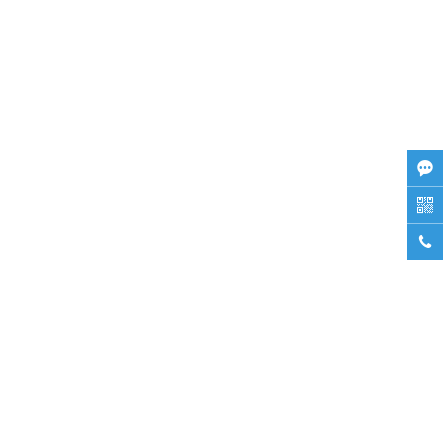


