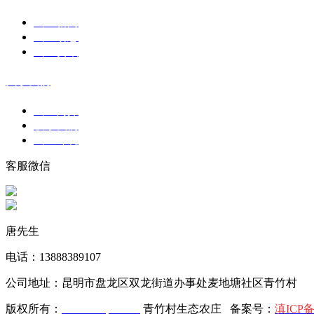
山庄新闻
山庄动态
山庄资讯
关于我们
山庄简介
联系我们
山庄环境
客服微信
唐先生
电话：13888389107
公司地址：昆明市盘龙区双龙街道办事处麦地塘社区青竹村
版权所有：
www.kmqzc.com
青竹村生态农庄 备案号：
滇ICP备2