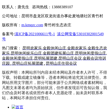
联系人：唐先生 咨询热线：13888389107
公司地址：昆明市盘龙区双龙街道办事处麦地塘社区青竹村
版权所有：
m.kmqzc.com
青竹村生态农庄
备案号:
滇ICP备2021006611号-1
滇公网安备53010302001549
号
热门搜索：
昆明农家乐
,
金殿休闲山庄
,
金殿农家乐
,
金殿生态农
家乐
,
昆明休闲娱乐山庄
,
金殿团建拓展山庄
,
昆明休闲度假山庄
,
金殿休闲度假山庄
,
昆明拓展团建
,
昆明山庄会议
,
金殿会议培训
,
昆明山庄拓展团建
,
昆明山庄住宿会议
庄园
版权声明：本网站所刊内容未经本网站及作者本人许可，不得
下载、转载或建立镜像等，违者本网站将追究其法律责任。本
网站所用文字图片，部分可能来源于公共网络或者素材网站，
凡图文未署名者均为原始状况，但作者发现后可告知认领，我
们仍会及时署名或依照作者本人意愿处理，如未及时联系本
站，本网站不承担任何责任。
首页