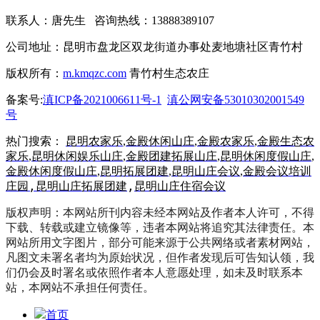
联系人：唐先生 咨询热线：13888389107
公司地址：昆明市盘龙区双龙街道办事处麦地塘社区青竹村
版权所有：
m.kmqzc.com
青竹村生态农庄
备案号:
滇ICP备2021006611号-1
滇公网安备53010302001549
号
热门搜索：
昆明农家乐
,
金殿休闲山庄
,
金殿农家乐
,
金殿生态农
家乐
,
昆明休闲娱乐山庄
,
金殿团建拓展山庄
,
昆明休闲度假山庄
,
金殿休闲度假山庄
,
昆明拓展团建
,
昆明山庄会议
,
金殿会议培训
,
昆明山庄拓展团建
,
昆明山庄住宿会议
庄园
版权声明：本网站所刊内容未经本网站及作者本人许可，不得
下载、转载或建立镜像等，违者本网站将追究其法律责任。本
网站所用文字图片，部分可能来源于公共网络或者素材网站，
凡图文未署名者均为原始状况，但作者发现后可告知认领，我
们仍会及时署名或依照作者本人意愿处理，如未及时联系本
站，本网站不承担任何责任。
首页