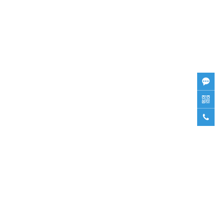


