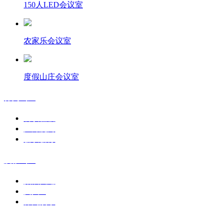
150人LED会议室
农家乐会议室
度假山庄会议室
休闲山庄
餐饮住宿
户外烧烤
会议会务
度假山庄
拓展团建
真人cs
休闲娱乐