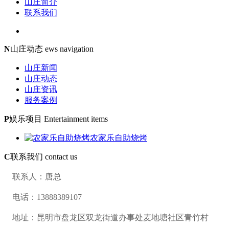
山庄简介
联系我们
N
山庄动态
ews navigation
山庄新闻
山庄动态
山庄资讯
服务案例
P
娱乐项目
Entertainment items
农家乐自助烧烤
C
联系我们
contact us
联系人：唐总
电话：13888389107
地址：昆明市盘龙区双龙街道办事处麦地塘社区青竹村