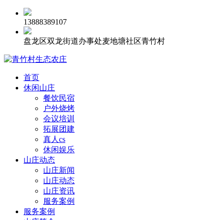
13888389107
盘龙区双龙街道办事处麦地塘社区青竹村
首页
休闲山庄
餐饮民宿
户外烧烤
会议培训
拓展团建
真人cs
休闲娱乐
山庄动态
山庄新闻
山庄动态
山庄资讯
服务案例
服务案例